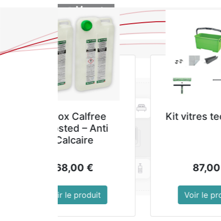
BOUTIQUE
GALA FLOR
Nettoyant Sols 
- Bidon de 4
10,89
€
Voir le produi