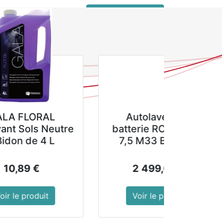
 connecter
service client pro
couverts Vogue
 Vogue
utolaveuse à
Destructeur de
terie ROLLY NRG
mousses et lichens
5 M33 BC 20Ah
sur les murs, façades
et murs.
30(L) x 230(P) mm
2 705,00
€
43,89
€
la taxe inclue
Voir le produit
Voir le produit