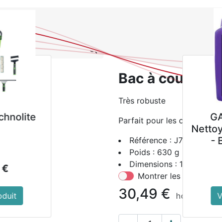
0
NOUVEAUTES
PROMOTIONS
Se
Tous les produits
Bac à 
Bac à couverts
Très robuste
AL
Autolaveuse à
A
Parfait pour les cantines
Neutre
batterie ROLLY NRG
bat
 L
7,5 M33 BC 10Ah
7,
Référence : J702
Poids : 630 g
Dimensions : 178(H) x 3
2 499,00
€
Montrer les prix avec 
30,49
€
hors TVA
t
Voir le produit