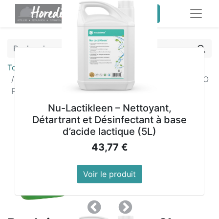
service client pro
Tous les produits
Produit de rinçage 2x10L STARBRIGHT FX ANGELO
PO
Nu-Lactikleen – Nettoyant,
Détartrant et Désinfectant à base
d’acide lactique (5L)
43,77
€
Voir le produit
Précedent
Suivant