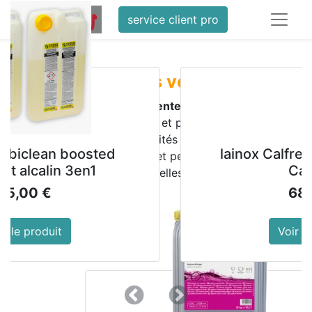
service client pro
​
Meilleures ventes
Découvrez les
meilleures ventes HOREDIS
,
équipements professionnels et produits d’hygiène pour
hôtels, restaurants, collectivités et sociétés de
boosted
lainox Calfree Boosted –
nettoyage. Qualité, fiabilité et performance au service
 3en1
Calcaire
de vos activités professionnelles
68,00
€
Voir le produit
Précedent
Suivant