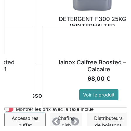
DETERGENT F300 25KG
WINTERHALTER
134,10
€
149,00
€
Voir le produit
lainox Calfree Boosted – Anti
Calcaire
68,00
€
Précedent
Suivant
Accessoires buffet
Voir le produit
Montrer les prix avec la taxe inclue
Accessoires
Chafing
Distributeurs
Précedent
Suivant
buffet
dish
de boissons