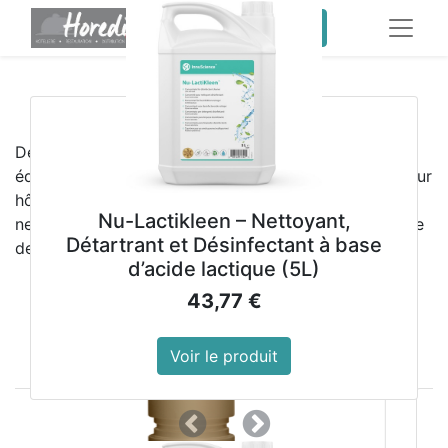
service client pro
​
Meilleures ventes
Découvrez les
meilleures ventes HOREDIS
,
équipements professionnels et produits d’hygiène pour
hôtels, restaurants, collectivités et sociétés de
Nu-Lactikleen – Nettoyant,
nettoyage. Qualité, fiabilité et performance au service
Détartrant et Désinfectant à base
de vos activités professionnelles
d’acide lactique (5L)
43,77
€
Voir le produit
Précedent
Suivant