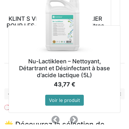
NT S VEGETAL SAVON ATELIER
DISTR
 LES MAINS cartouche 5 litres
33,98
€
Voir le produit
Nu-Lactikleen – Nettoyant,
Détartrant et Désinfectant à base
d’acide lactique (5L)
Précedent
Suivant
43,77
€
NOUVEAUTES
Voir le produit
Montrer les prix avec la taxe inclue
Précedent
Suivant
🌟 Découvrez la sélection de