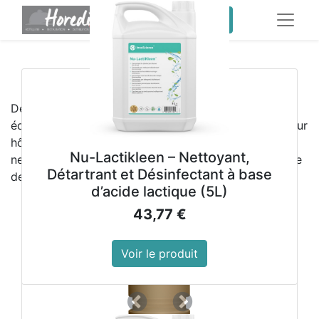
service client pro
​
Meilleures ventes
Découvrez les
meilleures ventes HOREDIS
,
équipements professionnels et produits d’hygiène pour
hôtels, restaurants, collectivités et sociétés de
Nu-Lactikleen – Nettoyant,
nettoyage. Qualité, fiabilité et performance au service
Détartrant et Désinfectant à base
de vos activités professionnelles
d’acide lactique (5L)
43,77
€
Voir le produit
Précedent
Suivant