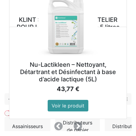
KLINT S VEGETAL SAVON ATELIER
POUR LES MAINS cartouche 5 litres
33,98
€
Voir le produit
Nu-Lactikleen – Nettoyant,
Détartrant et Désinfectant à base
d’acide lactique (5L)
Précedent
Suivant
43,77
€
Hygiène
Voir le produit
Montrer les prix avec la taxe inclue
Distributeurs
Assainisseurs
Distribute
Précedent
Suivant
de papier
d'air
de savo