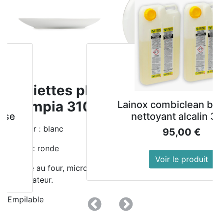
Assiettes plates rondes
Olympia 310mm (Lot de 6)
Lainox combiclean boo
nettoyant alcalin 3e
Couleur : blanc
95,00
€
Forme : ronde
Voir le produit
Résiste au four, micro-ondes, au lave-vaisselle et au
congélateur.
Empilable
Précedent
Suivant
Entièrement vitrifiée pour résister à la chaleur et aux