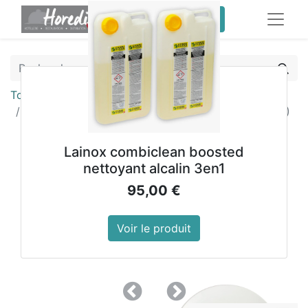
service client pro
Tous les produits
Assiettes plates rondes Olympia 310mm (Lot de 6)
Lainox combiclean boosted
nettoyant alcalin 3en1
95,00
€
Voir le produit
Précedent
Suivant