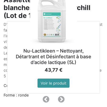
blanches 310mm Churchill
(Lot de 12)
D'une élégance discrète et classique, cette gamme est
fabriquée spécialement pour résister aux rigueurs de
l'industrie de la restauration. Chaque pièce est ultra
vitrifiée, cuite à une haute température pendant plus
de deux jours pour garantir robustesse et durabilité.
Nu-Lactikleen – Nettoyant,
Les côtés et les bords résistent aux éclats et le pied
Détartrant et Désinfectant à base
est verni pour éviter les rayures et les marques de
d’acide lactique (5L)
métaux, tout en étant plus hygiénique. Gamme
43,77
€
compatible lave-vaisselle et micro-ondes. Garantie de
5 ans contre les éclats sur les bords.
Voir le produit
Couleur : blanche
Forme : ronde
Précedent
Suivant
Compatible micro-ondes, lave-vaisselle