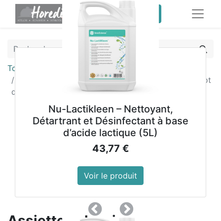
service client pro
Tous les produits
Assiettes classiques blanches 310mm Churchill (Lot
de 12)
Nu-Lactikleen – Nettoyant,
Détartrant et Désinfectant à base
d’acide lactique (5L)
43,77
€
Voir le produit
Précedent
Suivant
Assiettes classiques