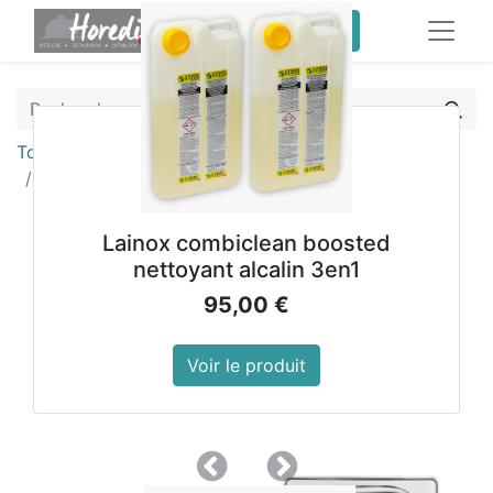
service client pro
Tous les produits
Bac Gastronorme inox GN 1/6 100mm Vogue
Lainox combiclean boosted
nettoyant alcalin 3en1
95,00
€
Voir le produit
Précedent
Suivant