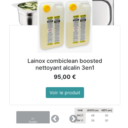
Lainox combiclean boosted
nettoyant alcalin 3en1
95,00
€
Voir le produit
Précedent
Suivant