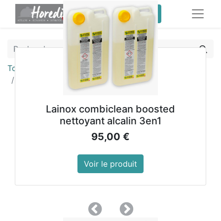
service client pro
Tous les produits
Bac de transport en plastique Vogue
Lainox combiclean boosted
nettoyant alcalin 3en1
95,00
€
Voir le produit
Précedent
Suivant