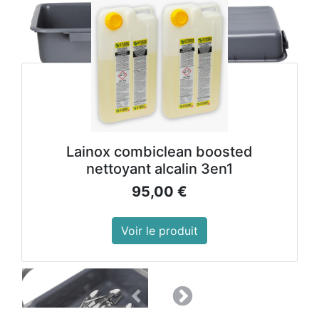
Lainox combiclean boosted
nettoyant alcalin 3en1
95,00
€
Voir le produit
Précedent
Suivant