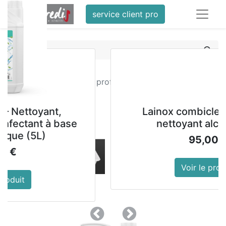
service client pro
Tous les produits
Bac alimentaire peu profond Araven transparent
435mm
ant,
Lainox combiclean booste
 à base
nettoyant alcalin 3en1
95,00
€
Voir le produit
Précedent
Suivant