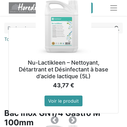
service client pro
Tous les produits
Bac inox GN1/4 Gastro M 100mm
Nu-Lactikleen – Nettoyant,
Détartrant et Désinfectant à base
d’acide lactique (5L)
43,77
€
Voir le produit
Bac inox GN1/4 Gastro M
100mm
Précedent
Suivant