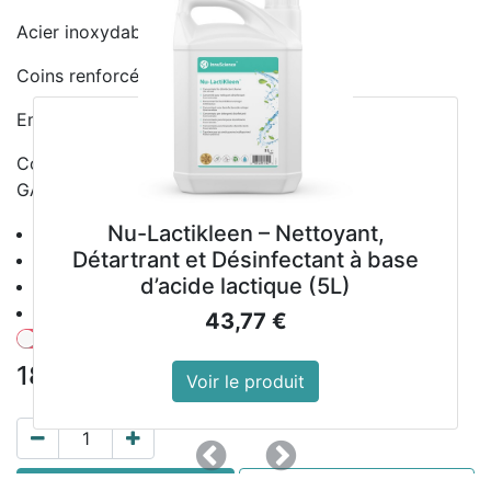
Acier inoxydable AISI 304
Coins renforcés
Empilables
Compatible avec les produits GN de la gamme
GASTRO M
Nu-Lactikleen – Nettoyant,
Référence : GR707
Détartrant et Désinfectant à base
Matériel : Acier inoxydable AISI 304
d’acide lactique (5L)
Poids : 800 g
Dimensions : 100(H) x 176(l) x 162(P) mm
43,77
€
Montrer les prix avec la taxe inclue
18,89
€
hors TVA
Voir le produit
Précedent
Suivant
AJOUTER AU
ACHETER