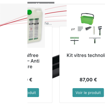
BOUTIQUE
GALA F
Nettoyant S
- Bidon 
10,8
Voir le p