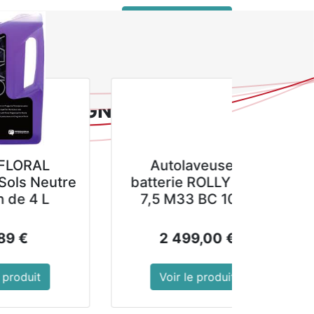
 connecter
service client pro
aillé antiadhésif GN1/3 Gastro M 65mm
tiadhésif GN1/3 Gastro
Autolaveuse à
Destructeur de
batterie ROLLY NRG
mousses et liche
7,5 M33 BC 20Ah
sur les murs, faça
et murs.
2 705,00
€
43,89
€
x.
Voir le produit
Voir le produit