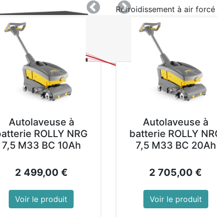
Refroidissement à air forcé
Précedent
Suivant
Référence soumise à une Ec
vendue
Référence : GL455
Matériel : Acier peint noi
Poids : 89 kg
Dimensions : 860(H) x 1
Montrer les prix avec 
2 904,00
€
Autolaveuse à
Autolaveuse à
hors T
batterie ROLLY NRG
batterie ROLLY NR
7,5 M33 BC 10Ah
7,5 M33 BC 20Ah
2 499,00
€
2 705,00
€
AJOUTER AU PANIER
Voir le produit
Voir le produit