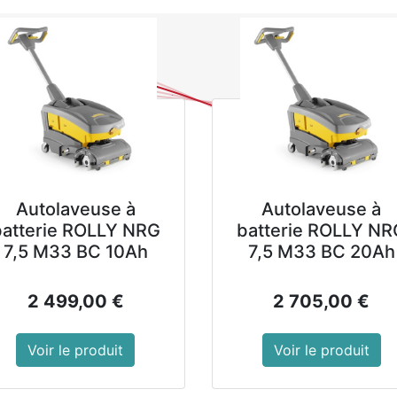
0
NOUVEAUTES
PROMOTIONS
Se
Tous les produits
Arrière
Arrière-bar Pola
Gardez vos boissons au frai
dégivrage semi-automatique
Autolaveuse à
Autolaveuse à
refroidissement à air forcé
batterie ROLLY NRG
batterie ROLLY NR
efficace.
7,5 M33 BC 10Ah
7,5 M33 BC 20Ah
4 tiroirs dimensions 400 
2 499,00
€
2 705,00
€
Pieds réglables
Dégivrage semi-automatiqu
Voir le produit
Voir le produit
Extérieur acier peint et int