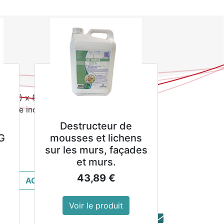
o-participation DEEE de 8,80€ par unité
r
462(L) x 513(P) mm
la taxe inclue
Destructeur de
VA
G
mousses et lichens
sur les murs, façades
et murs.
43,89
€
ACHETER MAINTENANT
Voir le produit