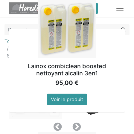
service client pro
Tous les produits
Arrière-bar deux portes pleines pivotantes Polar
Série G noir 208L
Lainox combiclean boosted
nettoyant alcalin 3en1
95,00
€
Voir le produit
Précedent
Suivant