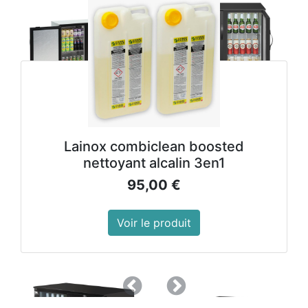
Lainox combiclean boosted
nettoyant alcalin 3en1
95,00
€
Voir le produit
Précedent
Suivant