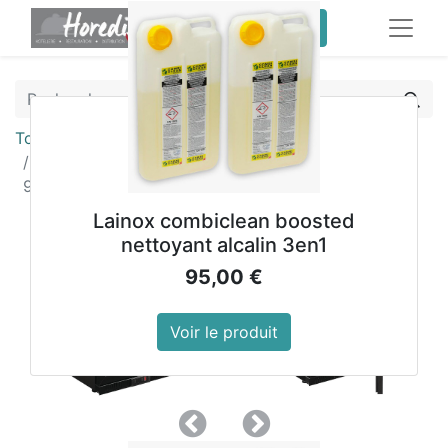
service client pro
Tous les produits
Arrière-bar une porte pleine noir Polar Série G
900mm 138L
Lainox combiclean boosted
nettoyant alcalin 3en1
95,00
€
Voir le produit
Précedent
Suivant