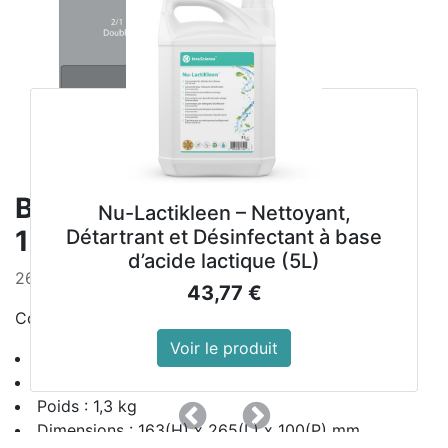
Bac en polypropylène GN1/4
Nu-Lactikleen – Nettoyant,
100mm Vogue (Lot de 4)
Détartrant et Désinfectant à base
d’acide lactique (5L)
265 x 163mm.
43,77
€
Compatible congélateur
Voir le produit
Référence : GJ523
Matériel : Polypropylène
Poids : 1,3 kg
Précedent
Suivant
Dimensions : 163(H) x 265(L) x 100(P) mm