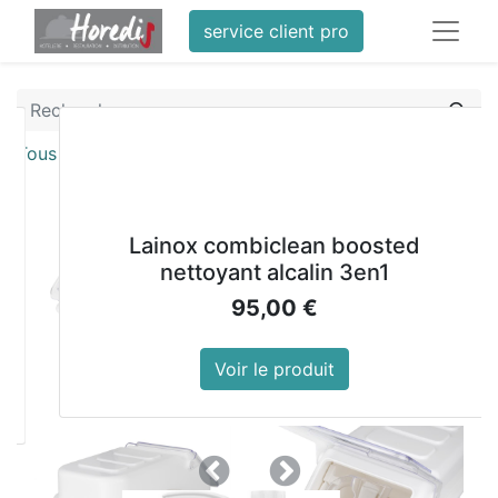
service client pro
Tous les produits
Bac à ingrédients Vogue 18L
Lainox combiclean boosted
nettoyant alcalin 3en1
95,00
€
Voir le produit
Précedent
Suivant