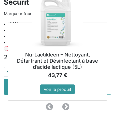
Securit
Marqueur fourni
Référence : GG112
Matériel : Polypropylène
Poids : 190 g
Dimensions : 500(H)x 150(L)mm.
Montrer les prix avec la taxe inclue
Nu-Lactikleen – Nettoyant,
23,99
€
hors TVA
Détartrant et Désinfectant à base
d’acide lactique (5L)
43,77
€
AJOUTER AU
ACHETER
Voir le produit
PANIER
MAINTENANT
Précedent
Suivant