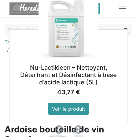
service client pro
Tous les produits
Panneaux et ardoises
Ardoise bouteille de vin Securit
Nu-Lactikleen – Nettoyant,
Détartrant et Désinfectant à base
d’acide lactique (5L)
43,77
€
Voir le produit
Ardoise bouteille de vin
Précedent
Suivant