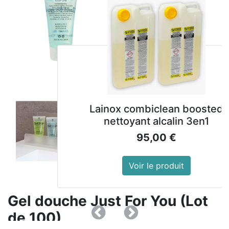
Lainox combiclean boosted
nettoyant alcalin 3en1
95,00
€
Voir le produit
Gel douche Just For You (Lot
de 100)
Précedent
Suivant