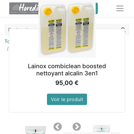
service client pro
Tous les produits
Salle de bain
Gel douche Just For You (Lot de 100)
Lainox combiclean boosted
nettoyant alcalin 3en1
95,00
€
Voir le produit
Précedent
Suivant