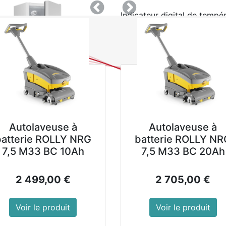
Précedent
Suivant
Indicateur digital de temp
Porte à fermeture automati
Roulettes robustes avec fre
Dégivrage automatique
Refroidissement assisté par
en température
Autolaveuse à
Autolaveuse à
Poids maximum par étagèr
batterie ROLLY NRG
batterie ROLLY NR
L'installation d'une porte 
7,5 M33 BC 10Ah
7,5 M33 BC 20Ah
votre pièce et créer plus d
2 499,00
€
2 705,00
€
Capacité nette utile : 313
Référence soumise à une Ec
Voir le produit
Voir le produit
vendue