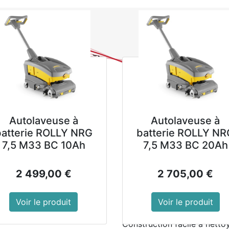
0
NOUVEAUTES
PROMOTIONS
Se
Tous les produits
Armoire réfrigérée négat
Armoire réfrigé
440L Polar Sér
Autolaveuse à
Autolaveuse à
Armoires réfrigérées verrou
batterie ROLLY NRG
batterie ROLLY NR
automatique, pour le stock
7,5 M33 BC 10Ah
7,5 M33 BC 20Ah
professionnelles de volu
automatique avec affichag
pour s'insérer dans les peti
2 499,00
€
2 705,00
€
pour un entretien facile. Ro
Voir le produit
Voir le produit
3 étagères à hauteur régla
Construction facile à netto