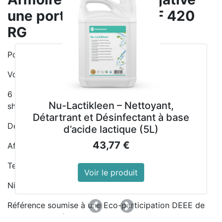
une porte 346L Gram F 420
RG
Porte ferrée à droite réversible verrouillable
Volume utile net: 265L. Volume brut: 346L
6 étagères blanches réglables (5 x 486x433mm
Nu-Lactikleen – Nettoyant,
shelves et 1 étagère inférieure 486x300mm)
Détartrant et Désinfectant à base
Dégivrage automatique
d’acide lactique (5L)
43,77
€
Affichage digital de la température
Température ambiante maxi : 30°C
Voir le produit
Niveau sonore : 38,6dB
Référence soumise à une Eco-participation DEEE de
Précedent
Suivant
5,07€ par unité vendue