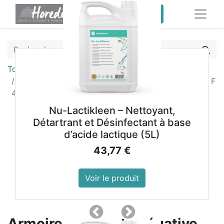
service client pro
Tous les produits
Armoire compacte négative une porte 346L Gram F
420 RG
Nu-Lactikleen – Nettoyant,
Détartrant et Désinfectant à base
d’acide lactique (5L)
43,77
€
Voir le produit
Précedent
Suivant
Armoire compacte négative