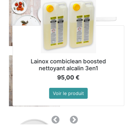
Lainox combiclean boosted
nettoyant alcalin 3en1
95,00
€
Voir le produit
Précedent
Suivant