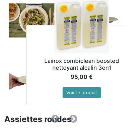
Lainox combiclean boosted
nettoyant alcalin 3en1
95,00
€
Voir le produit
Assiettes rondes
Précedent
Suivant