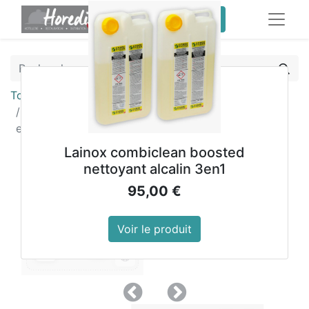
service client pro
Tous les produits
Assiettes rondes compostables en fibres de blé
eGreen 250 mm (lot de 1000)
Lainox combiclean boosted
nettoyant alcalin 3en1
95,00
€
Voir le produit
Précedent
Suivant