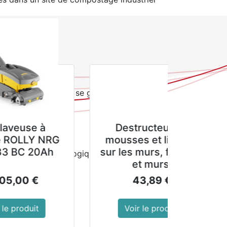
3432 pour la compostabilité
assiettes en polystyrène
de la production que les alternatives en
che les aliments de se gorger d'humidité
ndant trois minutes
Destructeur de
qu'à -5 ° C
G
mousses et lichens
sur les murs, façades
nts à démarche écologique, les marchés
et murs.
s mobiles
43,89
€
Voir le produit
1(L) x 261(P) mm