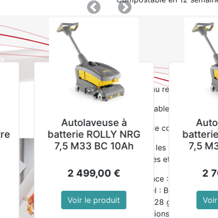
Précedent
Suivant
Répond à la norme BS EN 1
Alternative écologique aux 
Émet moins de carbone lors 
plastique traditionnelles
Le matériau respirant empê
Micro ondable à 100 ° C pe
Autolaveuse à
Autolaveuse à
Compatible congélateur jus
batterie ROLLY NRG
batterie ROLLY NR
7,5 M33 BC 10Ah
7,5 M33 BC 20Ah
Idéal pour les établisseme
alimentaires et les traiteur
2 499,00
€
2 705,00
€
Référence : FC520
Matériel : Bagasse
Voir le produit
Voir le produit
Poids : 28 g
Dimensions : 19(H) x 26