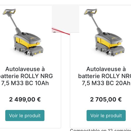
0
NOUVEAUTES
PROMOTIONS
Se
Tous les produits
Vaissel
Assiettes carrées comp
261mm (lot de 50)
Assiettes carr
bagasse Fiest
Autolaveuse à
Autolaveuse à
(lot de 50)
batterie ROLLY NRG
batterie ROLLY NR
7,5 M33 BC 10Ah
7,5 M33 BC 20Ah
La bagasse est un matériau 
sucre. Naturellement respir
2 499,00
€
2 705,00
€
détrempés.
La bagasse est un matériau
Voir le produit
Voir le produit
de canne à sucre recyclés
Compostable en 12 semaine