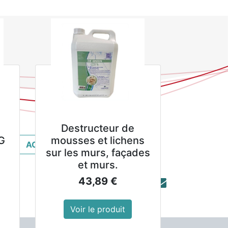
la taxe inclue
Destructeur de
G
mousses et lichens
ACHETER MAINTENANT
sur les murs, façades
et murs.
43,89
€
Voir le produit