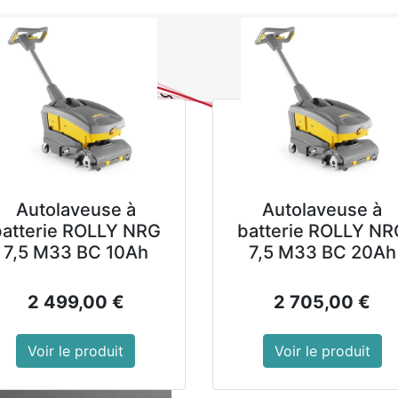
0
NOUVEAUTES
PROMOTIONS
Se
Tous les produits
Assiettes triangulaires 
Assiettes trian
Olympia Kiln 1
Autolaveuse à
Autolaveuse à
Le bord tracé à la main diff
batterie ROLLY NRG
batterie ROLLY NR
artisanal
7,5 M33 BC 10Ah
7,5 M33 BC 20Ah
La vitrification apporte de l
2 499,00
€
2 705,00
€
Style à la fois vintage et t
Compatible lave-vaisselle
Voir le produit
Voir le produit
Garantie à vie contre les é