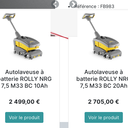
Référence : FB983
Précedent
Suivant
Matériel : Porcelaine
Poids : 230 g
Dimensions : 165(Ø) mm
Conditionnement : 6
Montrer les prix avec 
45,99
€
hors TVA
Autolaveuse à
Autolaveuse à
batterie ROLLY NRG
batterie ROLLY NR
AJOUTER AU PANIER
7,5 M33 BC 10Ah
7,5 M33 BC 20Ah
2 499,00
€
2 705,00
€
Voir le produit
Voir le produit