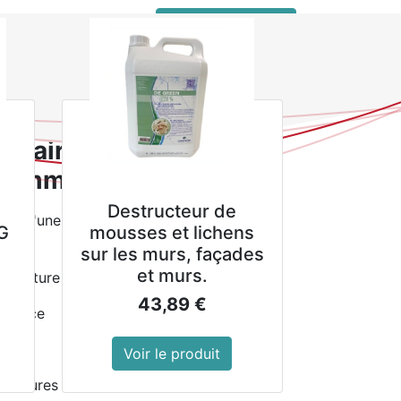
 connecter
service client pro
couleur craie Olympia Kiln 165mm (lot de 6)
gulaires couleur craie
65mm (lot de 6)
Destructeur de
ère d'une pièce à l'autre, pour un rendu
G
mousses et lichens
sur les murs, façades
et murs.
a texture à la finition
43,89
€
endance
Voir le produit
bréchures