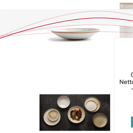
GALA FLORAL
Nettoyant Sols Neutre
- Bidon de 4 L
10,89
€
Voir le produit