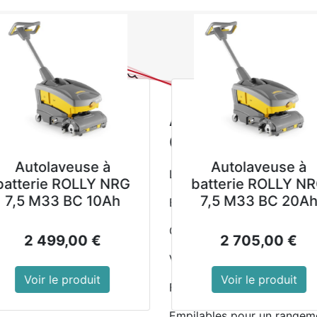
0
NOUVEAUTES
PROMOTIONS
Se
Tous les produits
Vaissel
Assiettes creuses blanc
Assiettes creu
Olympia Canvas
Autolaveuse à
Autolaveuse à
L'aspect mat procure à cha
batterie ROLLY NRG
batterie ROLLY NR
7,5 M33 BC 10Ah
7,5 M33 BC 20Ah
Bord non émaillé pour enca
Couleurs vives mettant en v
2 499,00
€
2 705,00
€
Vaisselle design pour des p
Voir le produit
Voir le produit
Fabriquée par des artisans
Empilables pour un rangeme