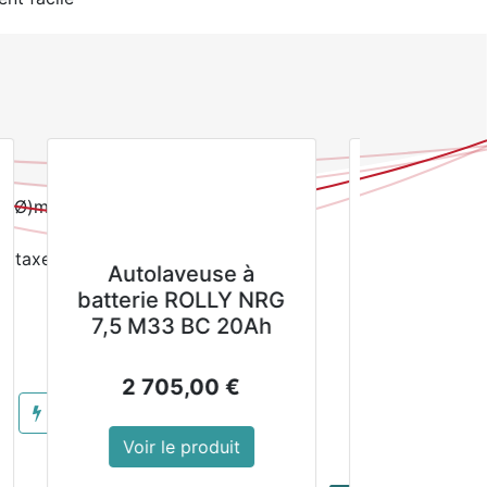
rapant
00(Ø)mm
la taxe inclue
Destructeur de
G
mousses et lichens
sur les murs, façades
et murs.
43,89
€
ACHETER MAINTENANT
Voir le produit