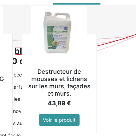
 connecter
service client pro
le
 Murano Olympia Canvas 20 cm (Lot de 6)
ses blanc Murano
 20 cm (Lot de 6)
Destructeur de
que pièce des reflets uniques
G
mousses et lichens
sur les murs, façades
drer parfaitement votre plat
et murs.
aleur les aliments
43,89
€
lats innovants
Voir le produit
 potiers au coeur du Royaume-Uni
nt facile