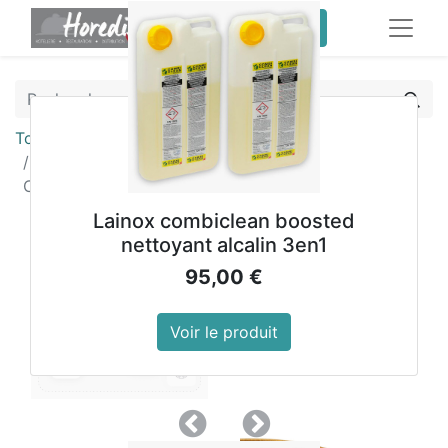
service client pro
Tous les produits
Assiettes creuses calottes bleu granit Olympia
Canvas 23 cm
Lainox combiclean boosted
nettoyant alcalin 3en1
95,00
€
Voir le produit
Précedent
Suivant