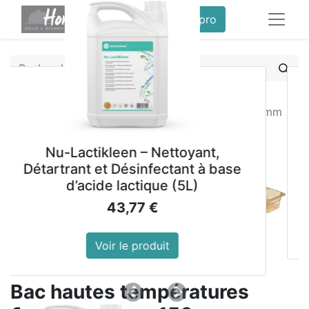
service client pro
Tous les produits
Bac hautes températures Cambro GN 1/6 150mm
Nu-Lactikleen – Nettoyant,
Lai
artrant et Désinfectant à base
d’acide lactique (5L)
43,77
€
Voir le produit
Bac hautes températures
Précedent
Suivant