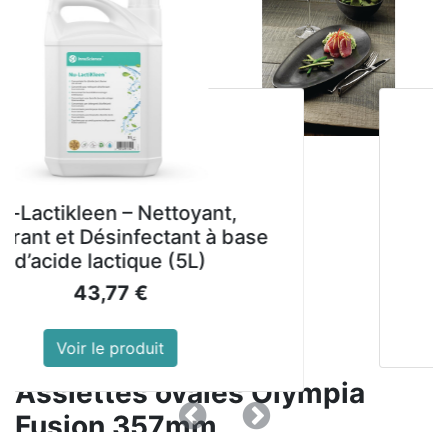
en – Nettoyant,
La
Désinfectant à base
lactique (5L)
,77
€
le produit
Assiettes ovales Olympia
Fusion 357mm
Précedent
Suivant