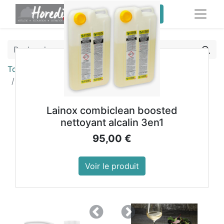
service client pro
Tous les produits
Assiettes ovales Olympia Fusion 357mm
Lainox combiclean boosted
nettoyant alcalin 3en1
95,00
€
Voir le produit
Précedent
Suivant