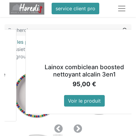
service client pro
Tous les produits
Assiettes en mélamine Olympia Kristallon
Fairground 230mm (Lot de 12)
Lainox combiclean boosted
nettoyant alcalin 3en1
95,00
€
Voir le produit
Précedent
Suivant