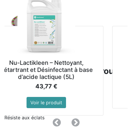
Assiettes en mélamine
u-Lactikleen – Nettoyant,
Lain
Olympia Kristallon Fairground
rtrant et Désinfectant à base
ne
d’acide lactique (5L)
230mm (Lot de 12)
43,77
€
Blanche avec bord multicolore
Voir le produit
Résiste aux rayures
Résiste aux éclats
Précedent
Suivant
Résiste aux taches