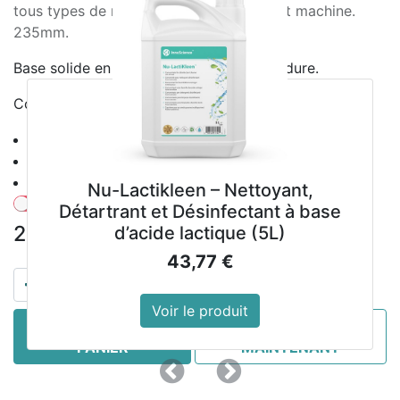
tous types de nettoyage. Lavage main et machine.
235mm.
Base solide en polypropylène et brosse dure.
Code couleur rouge
Référence : DL939
Poids : 290 g
Dimensions : 235(L) mm
Nu-Lactikleen – Nettoyant,
Montrer les prix avec la taxe inclue
Détartrant et Désinfectant à base
23,49
€
d’acide lactique (5L)
hors TVA
43,77
€
Voir le produit
AJOUTER AU
ACHETER
PANIER
MAINTENANT
Précedent
Suivant