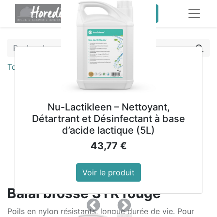
service client pro
Tous les produits
Balai brosse SYR rouge
Nu-Lactikleen – Nettoyant,
Détartrant et Désinfectant à base
d’acide lactique (5L)
43,77
€
Voir le produit
Balai brosse SYR rouge
Précedent
Suivant
Poils en nylon résistants, longue durée de vie. Pour