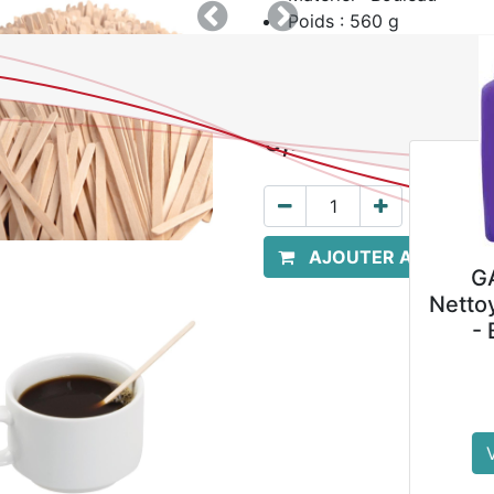
Poids : 560 g
Précedent
Suivant
Dimensions : 140(L) mm
Conditionnement : 1000
Montrer les prix avec 
5,79
€
hors TVA
AJOUTER AU PANIER
GALA FLORAL
Autolave
Nettoyant Sols Neutre
batterie R
- Bidon de 4 L
7,5 M33 B
10,89
€
2 499,
Voir le produit
Voir le pr