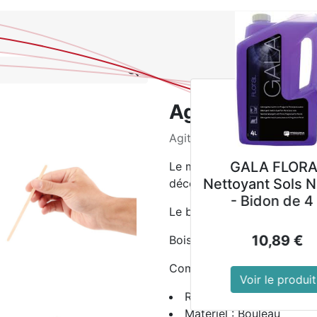
0
NOUVEAUTES
PROMOTIONS
Se
Tous les produits
Agitate
Agitateurs en 
Agitateurs en bois biodégr
GALA FLORAL
Autolaveuse à
Le matériau biodégradable s
ttoyant Sols Neutre
batterie ROLLY NR
décomposer dans la terre r
- Bidon de 4 L
7,5 M33 BC 10Ah
Le bois de bouleau est for
10,89
€
2 499,00
€
Bois de bouleau solide et li
Compatible micro-ondes
Voir le produit
Voir le produit
Référence : DK392
Matériel : Bouleau