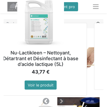
service client pro
Tous les produits
Agitateurs en bouleau Fiesta 190mm
u-Lactikleen – Nettoyant,
Lain
rtrant et Désinfectant à base
ne
d’acide lactique (5L)
43,77
€
Voir le produit
Précedent
Suivant