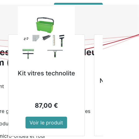
 connecter
service client pro
ia Kiln couleur mousse 250mm (lot de 4)
tes Olympia Kiln couleur
(lot de 4)
Autolaveuse à
Destructeur de
batterie ROLLY NRG
mousses et liche
nt
7,5 M33 BC 20Ah
sur les murs, faça
et murs.
2 705,00
€
43,89
€
re garantie à vie contre les ébréchures
Voir le produit
Voir le produit
roduits de la gamme Kiln
micro-ondes et four