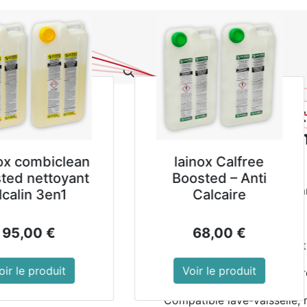
0
NOUVEAUTES
PROMOTIONS
Se
Tous les produits
Assiettes à pâtes Olymp
Assiettes à pâ
mousse 250mm 
LORAL
Autolaveuse à
250mm.
ols Neutre
batterie ROLLY NRG
Recouvert d'un vernis brilla
de 4 L
7,5 M33 BC 10Ah
Bords peints à la main
9
€
2 499,00
€
Cet article bénéficie de not
roduit
Voir le produit
A associer avec d'autres p
Compatible lave-vaisselle, 