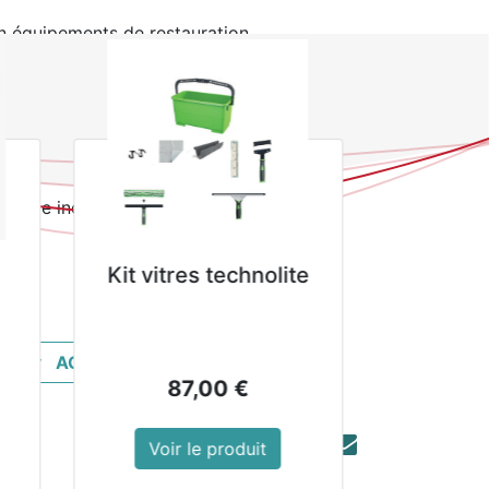
n équipements de restauration
m
la taxe inclue
euse à
Autolaveuse à
OLLY NRG
batterie ROLLY NRG
BC 10Ah
7,5 M33 BC 20Ah
ACHETER MAINTENANT
00
€
2 705,00
€
roduit
Voir le produit