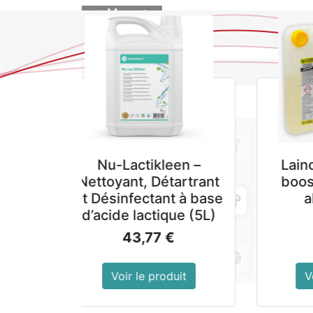
BOUTIQUE
Kit vitres technolite
GALA F
Nettoyant S
- Bidon 
87,00
€
10,8
Voir le produit
Voir le p