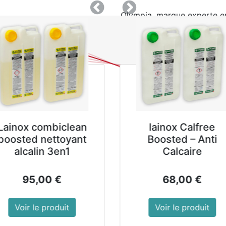
Précedent
Suivant
Olympia, marque experte e
Référence : DC307
Matériel : Porcelaine
Poids : 900 g
Dimensions : 250(Ø) m
Conditionnement : 4
Montrer les prix avec 
85,99
€
hors TVA
GALA FLORAL
Autolav
Nettoyant Sols Neutre
batterie R
- Bidon de 4 L
7,5 M33 
AJOUTER AU PANIER
10,89
€
2 499,
Voir le produit
Voir le p