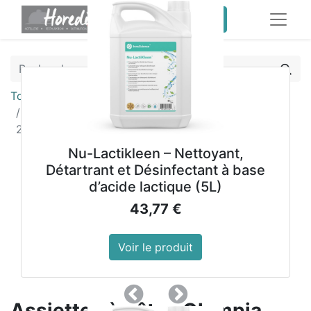
service client pro
Tous les produits
Assiettes à pâtes Olympia Kiln couleur sable
250mm (lot de 4)
Nu-Lactikleen – Nettoyant,
Détartrant et Désinfectant à base
d’acide lactique (5L)
43,77
€
Voir le produit
Précedent
Suivant
Assiettes à pâtes Olympia