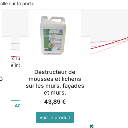
allé sur la porte
510(L) x 150(P)mm
la taxe inclue
Destructeur de
G
mousses et lichens
sur les murs, façades
et murs.
43,89
€
ACHETER MAINTENANT
Voir le produit