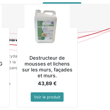
 connecter
service client pro
 de stérilisation UV 14 couteaux Buffalo
ilisation UV 14
lo
r inoxydable conçue pour réduire la
Destructeur de
lisant la lumière UV pour stériliser.
G
mousses et lichens
transparente verrouillable. Fixations
sur les murs, façades
et murs.
43,89
€
ydable
Voir le produit