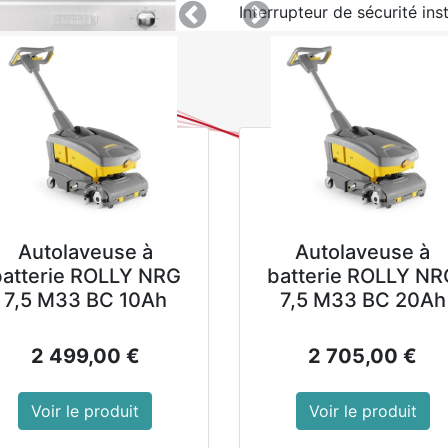
Interrupteur de sécurité inst
Précedent
Suivant
Mural
Porte verrouillable
Référence : DB162
Matériel : Inox 430
Poids : 7,7 kg
Dimensions : 600(H) x 
Montrer les prix avec 
Autolaveuse à
Autolaveuse à
499,00
€
hors TVA
batterie ROLLY NRG
batterie ROLLY NR
7,5 M33 BC 10Ah
7,5 M33 BC 20Ah
2 499,00
€
2 705,00
€
AJOUTER AU PANIER
Voir le produit
Voir le produit