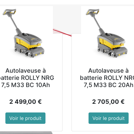
0
NOUVEAUTES
PROMOTIONS
Se
Tous les produits
Armoire
Armoire de stér
couteaux Buffa
Armoire à couteaux en acie
Autolaveuse à
Autolaveuse à
contamination croisée en uti
batterie ROLLY NRG
batterie ROLLY NR
Minuterie réglable et porte 
7,5 M33 BC 10Ah
7,5 M33 BC 20Ah
murales.
2 499,00
€
2 705,00
€
Construction en acier inox
Minuterie
Voir le produit
Voir le produit
Porte-couteaux amovible