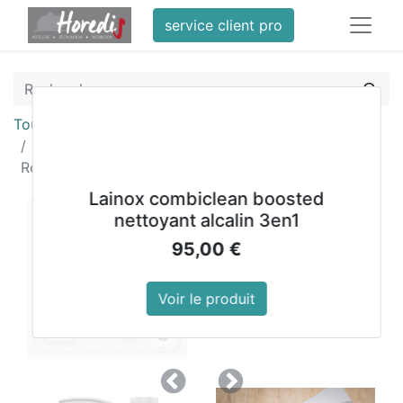
service client pro
Tous les produits
Barquettes rectangulaires aluminium Fiesta
Recyclable 450ml (lot de 500)
Lainox combiclean boosted
nettoyant alcalin 3en1
95,00
€
Voir le produit
Précedent
Suivant