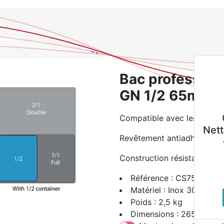
0
NOUVEAUTES
PROMOTIONS
Se
Tous les produits
Bac pr
Bac profession
GN 1/2 65mm
L
Autolaveuse à
Au
Compatible avec les couve
eutre
batterie ROLLY NRG
batt
Revêtement antiadhésif
L
7,5 M33 BC 10Ah
7,5
Construction résistante et 
2 499,00
€
Référence : CS756
Matériel : Inox 304
Voir le produit
V
Poids : 2,5 kg
Dimensions : 265(H) x 3