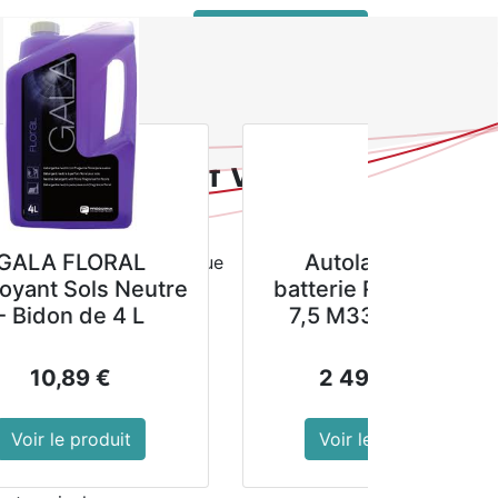
 connecter
service client pro
ofessionnel antiadhésif Vogue GN 1/2 65mm
nel antiadhésif Vogue
tolaveuse à
Destructeur de
rcles professionnels Vogue
erie ROLLY NRG
mousses et lichens
 M33 BC 20Ah
sur les murs, façades
et murs.
durable
2 705,00
€
43,89
€
oir le produit
Voir le produit
25(l) x 65(P) mm