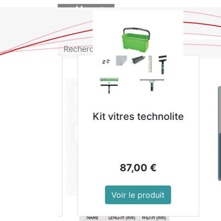
BOUTIQUE
GALA FLORA
Nettoyant Sols N
- Bidon de 4 
10,89
€
Voir le produit