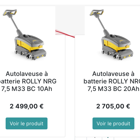
0
NOUVEAUTES
PROMOTIONS
Se
Tous les produits
Bac à g
Bac à glaçons e
, lavable au lave-vaisselle.
Autolaveuse à
Autolaveuse à
Référence : CS550
batterie ROLLY NRG
batterie ROLLY NR
Matériel : Silicone (sans
7,5 M33 BC 10Ah
7,5 M33 BC 20Ah
Poids : 320 g
Dimensions : 40(H) x 34
2 499,00
€
2 705,00
€
Montrer les prix avec 
24,49
€
hors TVA
Voir le produit
Voir le produit