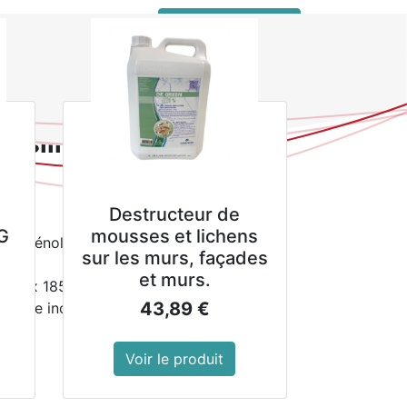
 connecter
service client pro
laçons en silicone
n silicone
Destructeur de
G
mousses et lichens
 bisphénol A)
sur les murs, façades
et murs.
5(L) x 185(P) mm
43,89
€
la taxe inclue
Voir le produit