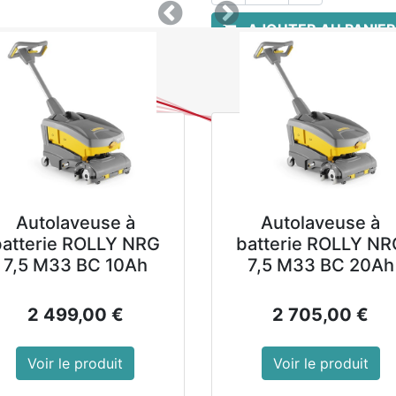
Précedent
Suivant
AJOUTER AU PANIER
Autolaveuse à
Autolaveuse à
batterie ROLLY NRG
batterie ROLLY NR
7,5 M33 BC 10Ah
7,5 M33 BC 20Ah
2 499,00
€
2 705,00
€
Voir le produit
Voir le produit