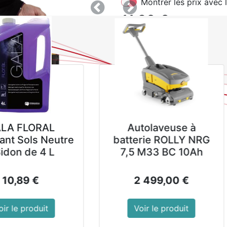
Montrer les prix avec 
Précedent
Suivant
11,39
€
hors TVA
AJOUTER AU PANIER
Autolaveuse à
Autolaveuse à
batterie ROLLY NRG
batterie ROLLY NR
7,5 M33 BC 10Ah
7,5 M33 BC 20Ah
2 499,00
€
2 705,00
€
Voir le produit
Voir le produit