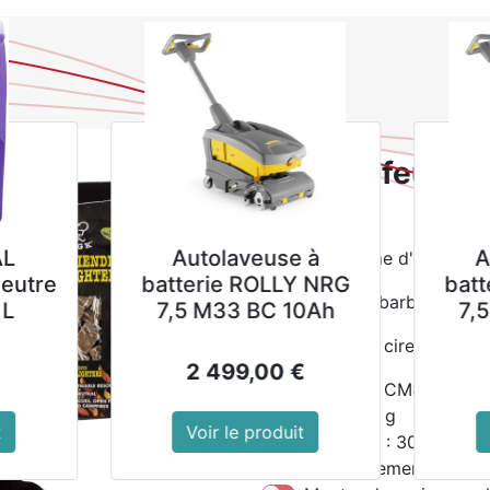
0
NOUVEAUTES
PROMOTIONS
Se
Tous les produits
Allume-
Allume-feu éco
96)
Autolaveuse à
Autolaveuse à
neutre en terme d'émissio
batterie ROLLY NRG
batterie ROLLY NR
Idéal pour les barbecues, 
7,5 M33 BC 10Ah
7,5 M33 BC 20Ah
Contient de la cire végétal
2 499,00
€
2 705,00
€
Référence : CM828
Poids : 650 g
Voir le produit
Voir le produit
Dimensions : 300(H) x 1
Conditionnement : 96