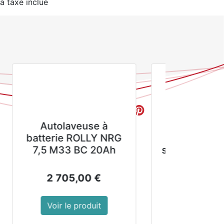
la taxe inclue
ACHETER MAINTENANT
Destructeur de
G
mousses et lichens
sur les murs, façades
et murs.
43,89
€
Voir le produit