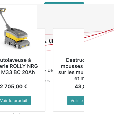
 connecter
service client pro
feu écologique Big K (Lot de 96)
logique Big K (Lot de
Destructeur de
ns de CO2
G
mousses et lichens
cheminées, poêles et feux de camp
sur les murs, façades
et murs.
e - sans additifs chimiques
43,89
€
Voir le produit
30(L) x 80(P) mm