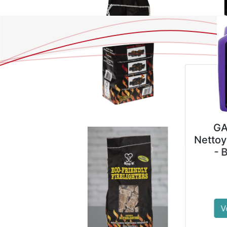
GALA FLORAL
Nettoyant Sols Neutre
- Bidon de 4 L
10,89
€
Voir le produit