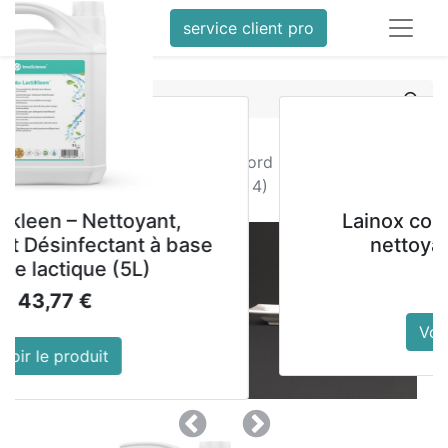
service client pro
Tous les produits
Assiettes rectangulaires à bord large Olympia
Lumina 257 x 155mm (Lot de 4)
ant,
Lainox combiclean booste
 à base
nettoyant alcalin 3en1
95,00
€
Voir le produit
Précedent
Suivant