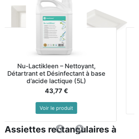
ikleen – Nettoyant,
Lainox com
 et Désinfectant à base
nettoyan
ide lactique (5L)
9
43,77
€
Voir
Voir le produit
Assiettes rectangulaires à
Précedent
Suivant