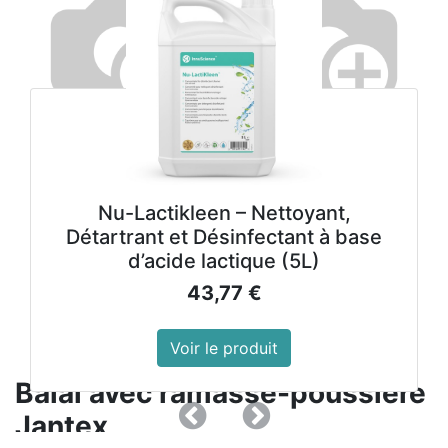
Nu-Lactikleen – Nettoyant,
Détartrant et Désinfectant à base
d’acide lactique (5L)
43,77
€
Voir le produit
Balai avec ramasse-poussière
Jantex
Précedent
Suivant