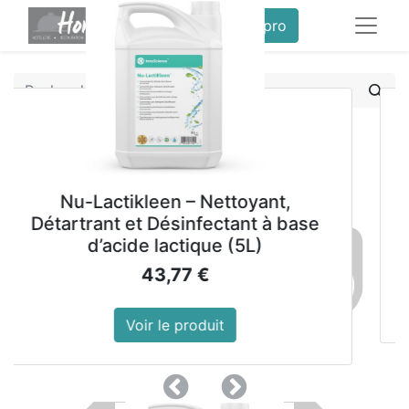
service client pro
Tous les produits
Balai avec ramasse-poussière Jantex
Nu-Lactikleen – Nettoyant,
Lai
artrant et Désinfectant à base
d’acide lactique (5L)
43,77
€
Voir le produit
Précedent
Suivant