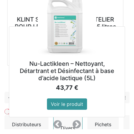
KLINT S VEGETAL SAVON ATELIER
POUR LES MAINS cartouche 5 litres
33,98
€
Voir le produit
Nu-Lactikleen – Nettoyant,
Détartrant et Désinfectant à base
d’acide lactique (5L)
Précedent
Suivant
43,77
€
Divers
Voir le produit
Montrer les prix avec la taxe inclue
Distributeurs
Pichets
Précedent
Suivant
Divers
de boissons
à lait
i