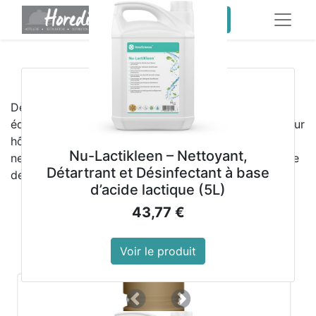
service client pro
​
Meilleures ventes
Découvrez les
meilleures ventes HOREDIS
,
équipements professionnels et produits d’hygiène pour
hôtels, restaurants, collectivités et sociétés de
Nu-Lactikleen – Nettoyant,
nettoyage. Qualité, fiabilité et performance au service
Détartrant et Désinfectant à base
de vos activités professionnelles
d’acide lactique (5L)
43,77
€
Voir le produit
Précedent
Suivant