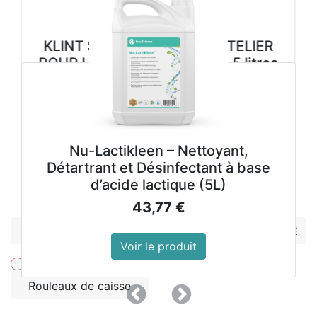
KLINT S VEGETAL SAVON ATELIER
POUR LES MAINS cartouche 5 litres
33,98
€
Voir le produit
Nu-Lactikleen – Nettoyant,
Détartrant et Désinfectant à base
d’acide lactique (5L)
Précedent
Suivant
43,77
€
Caisse
Voir le produit
Montrer les prix avec la taxe inclue
Rouleaux de caisse
Précedent
Suivant