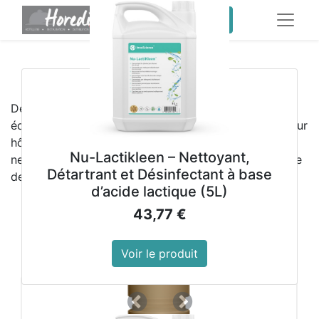
service client pro
​
Meilleures ventes
Découvrez les
meilleures ventes HOREDIS
,
équipements professionnels et produits d’hygiène pour
hôtels, restaurants, collectivités et sociétés de
Nu-Lactikleen – Nettoyant,
nettoyage. Qualité, fiabilité et performance au service
Détartrant et Désinfectant à base
de vos activités professionnelles
d’acide lactique (5L)
43,77
€
Voir le produit
Précedent
Suivant