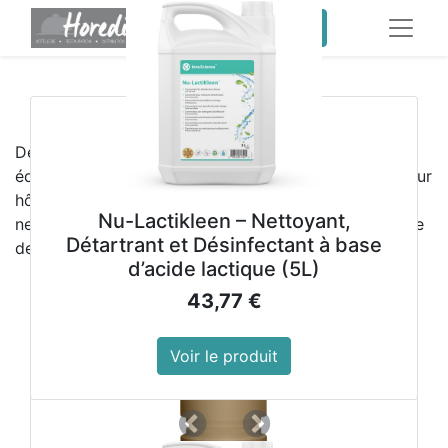
service client pro
​
Meilleures ventes
Découvrez les
meilleures ventes HOREDIS
,
équipements professionnels et produits d’hygiène pour
hôtels, restaurants, collectivités et sociétés de
Nu-Lactikleen – Nettoyant,
nettoyage. Qualité, fiabilité et performance au service
Détartrant et Désinfectant à base
de vos activités professionnelles
d’acide lactique (5L)
43,77
€
Voir le produit
Précedent
Suivant