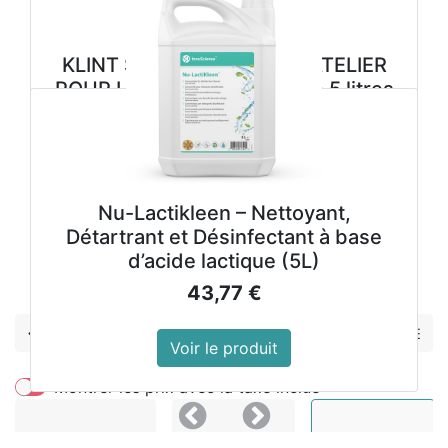
KLINT S VEGETAL SAVON ATELIER
POUR LES MAINS cartouche 5 litres
33,98
€
Voir le produit
Nu-Lactikleen – Nettoyant,
Détartrant et Désinfectant à base
d’acide lactique (5L)
Précedent
Suivant
43,77
€
Ouvre-bouteilles et
bouchons
Voir le produit
Montrer les prix avec la taxe inclue
Précedent
Suivant
Ouvre-