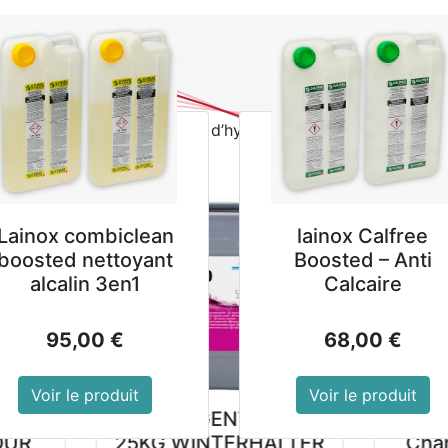
0
NOUVEAUTES
PROMOTIONS
Se
eures ventes
 professionnels et produits d’hygiène pour hôtels, restauran
ssionnelles
GALA FLORAL
Autolaveuse à
oyant Sols Neutre
batterie ROLLY NRG
- Bidon de 4 L
7,5 M33 BC 10Ah
10,89
€
2 499,00
€
Voir le produit
Voir le produit
Plateau avec
Equerre réglabl
poignées Roltex
niveau Gastro