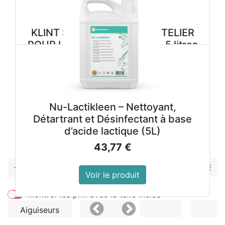
KLINT S VEGETAL SAVON ATELIER
POUR LES MAINS cartouche 5 litres
33,98
€
Voir le produit
Nu-Lactikleen – Nettoyant,
Détartrant et Désinfectant à base
d’acide lactique (5L)
Précedent
Suivant
43,77
€
Ensembles de
couteaux
Voir le produit
Montrer les prix avec la taxe inclue
Aiguiseurs
Précedent
Suivant
à
Deglon
Dick
Diver