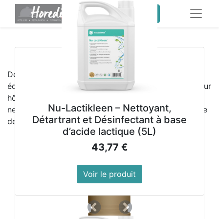
service client pro
​
Meilleures ventes
Découvrez les
meilleures ventes HOREDIS
,
équipements professionnels et produits d’hygiène pour
hôtels, restaurants, collectivités et sociétés de
Nu-Lactikleen – Nettoyant,
nettoyage. Qualité, fiabilité et performance au service
Détartrant et Désinfectant à base
de vos activités professionnelles
d’acide lactique (5L)
43,77
€
Voir le produit
Précedent
Suivant