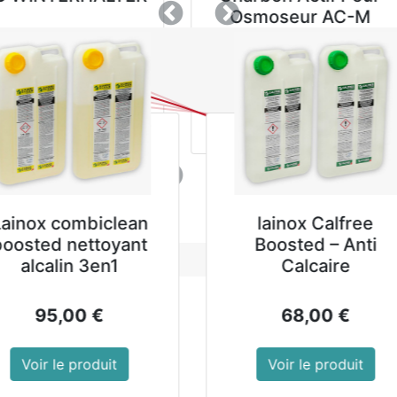
435x305mm écru
400mm
Précedent
Suivant
10,59
€
41,99
€
Voir le produit
Voir le produit
Précedent
Suivant
A FLORAL
Autolaveuse à
t Sols Neutre
batterie ROLLY NRG
Tri
don de 4 L
7,5 M33 BC 10Ah
0,89
€
2 499,00
€
 le produit
Voir le produit