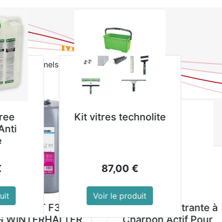
0
NOUVEAUTES
PROMOTIONS
Se
eures ventes
 professionnels et produits d’hygiène pour hôtels, restauran
ssionnelles
A FLORAL
Autolaveuse à
nt Sols Neutre
batterie ROLLY NRG
don de 4 L
7,5 M33 BC 10Ah
10,89
€
2 499,00
€
r le produit
Voir le produit
Plateau avec
Equerre réglable 
poignées Roltex
niveau Gastro M