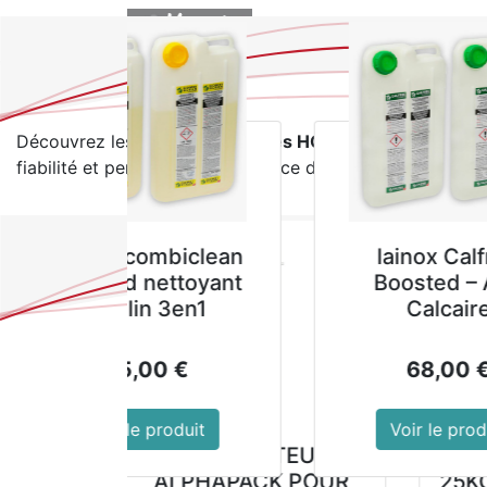
BOUTIQUE
​ Meill
Découvrez les
meilleures ventes HOREDIS
, équipements
fiabilité et performance au service de vos activités profe
GAL
Nettoya
- Bi
Voi
DETERGENT LAVE
BATTERIE F865 PLUS