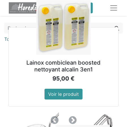
service client pro
Tous les produits
Araignée Vogue 230mm
Lainox combiclean boosted
nettoyant alcalin 3en1
95,00
€
Voir le produit
Précedent
Suivant