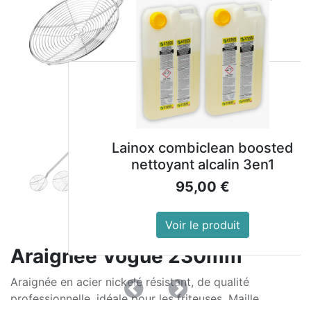
Lainox combiclean boosted
nettoyant alcalin 3en1
95,00
€
Voir le produit
Araignée Vogue 230mm
Araignée en acier nickelé résistant, de qualité
Précedent
Suivant
professionnelle, idéale pour les friteuses. Maille