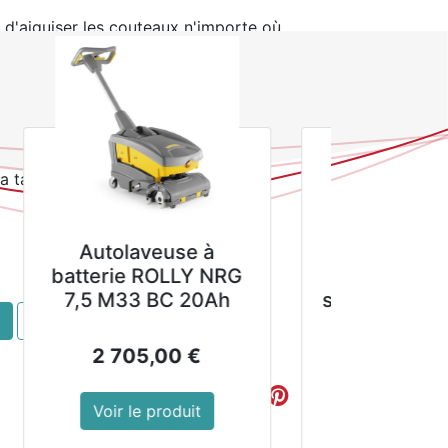
t d'aiguiser les couteaux n'importe où
uisage en quelques secondes
la taxe inclue
Destructeur de
G
mousses et lichens
sur les murs, façades
ACHETER MAINTENANT
et murs.
43,89
€
Voir le produit