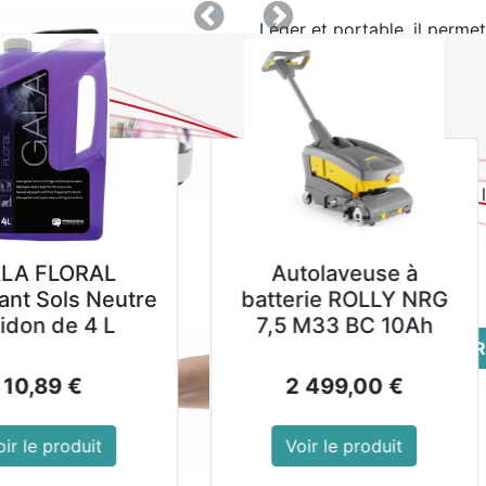
Précedent
Suivant
Léger et portable, il perme
Très facile à utiliser - aig
Référence : C822
Matériel : Céramique
Poids : 120 g
Montrer les prix avec 
46,99
€
hors TVA
Autolaveuse à
Autolaveuse à
batterie ROLLY NRG
batterie ROLLY NR
7,5 M33 BC 10Ah
7,5 M33 BC 20Ah
AJOUTER AU PANIER
2 499,00
€
2 705,00
€
Voir le produit
Voir le produit