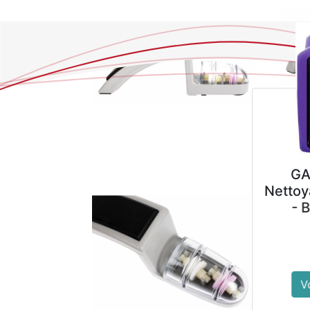
GALA FLORAL
Nettoyant Sols Neutre
- Bidon de 4 L
10,89
€
Voir le produit