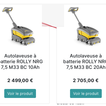
0
NOUVEAUTES
PROMOTIONS
Se
Tous les produits
Aiguise
Aiguiseur pour
Combine un réservoir d'ea
grain pour donner rapideme
Autolaveuse à
Autolaveuse à
Recommandé pour une utilis
batterie ROLLY NRG
batterie ROLLY NR
couteaux à lame étroite.
7,5 M33 BC 10Ah
7,5 M33 BC 20Ah
Utilise de l'eau pour amélio
les rayures sur la lame
2 499,00
€
2 705,00
€
Conception ergonomique pou
Voir le produit
Voir le produit
Recommandé pour les coutea
Global ou Tsuki